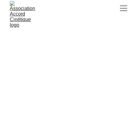
Danseuse contemporaine formée au
CNSMDP, Claire Malchrowicz a à coeur
de croiser différentes manières de
s'engager dans la danse. Outre ses
activités d'interprète - auprès de
Mélanie Perrier, Claire Jenny, Béatrice