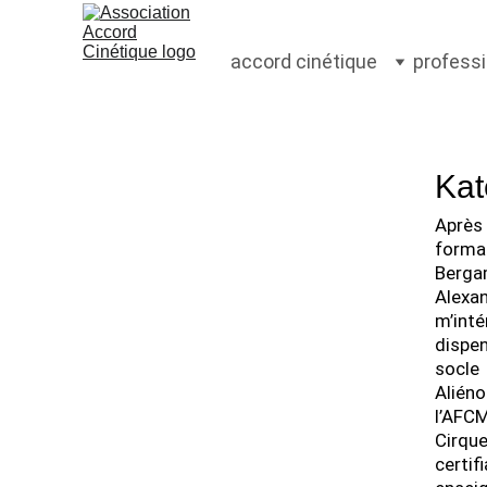
accord cinétique
profess
Kat
Après
format
Berga
Alexa
m’int
dispen
socle
Alién
l’AFCM
Cirqu
certif