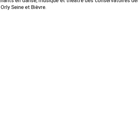
nants en danse, musique et théâtre des conservatoires des 
Orly Seine et Bièvre.
.com