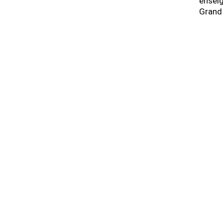
enseig
Grand 
accord.cinetique@gmail