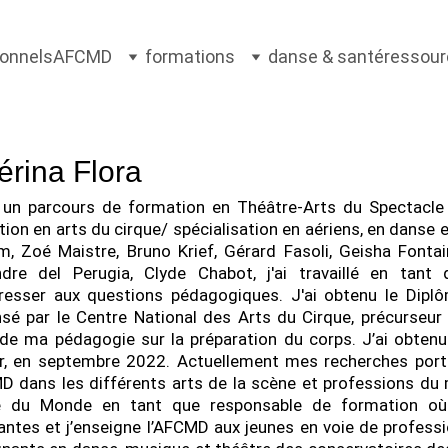
ionnels
AFCMD
formations
danse & santé
ressou
érina Flora
 un parcours de formation en Théâtre-Arts du Spectacle 
ion en arts du cirque/ spécialisation en aériens, en danse et
m, Zoé Maistre, Bruno Krief, Gérard Fasoli, Geisha Fonta
ndre del Perugia, Clyde Chabot, j'ai travaillé en tan
éresser aux questions pédagogiques. J'ai obtenu le Dipl
sé par le Centre National des Arts du Cirque, précurseur
 de ma pédagogie sur la préparation du corps. J’ai obten
or, en septembre 2022. Actuellement mes recherches porte
D dans les différents arts de la scène et professions du 
e du Monde en tant que responsable de formation où
iantes et j’enseigne l’AFCMD aux jeunes en voie de profess