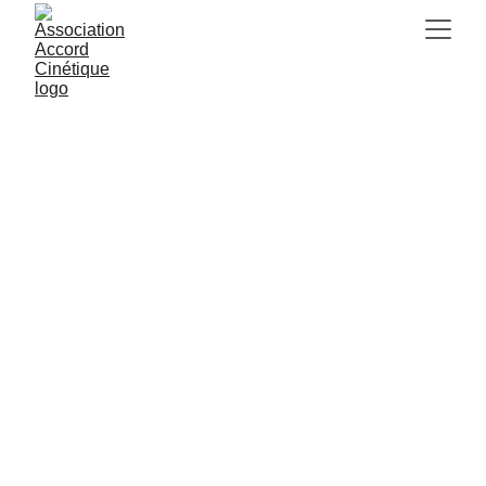
Soahanta De Oliveira
Durant sa carrière de danseuse
classique elle a l'occasion d'interpréter
des rôles de soliste, et elle a dansé des
chorégraphies de Léonide Massine,
Michel Fokine, Bronislava Nijinska mais